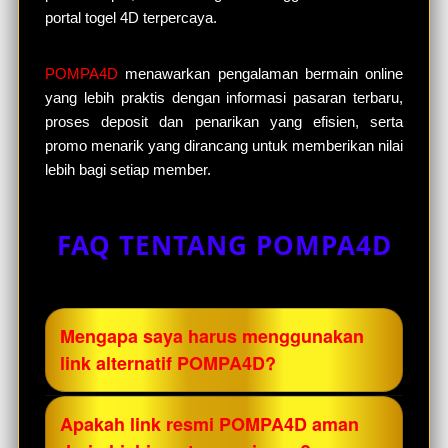
portal togel 4D terpercaya.
POMPA4D
menawarkan pengalaman bermain online
yang lebih praktis dengan informasi pasaran terbaru,
proses deposit dan penarikan yang efisien, serta
promo menarik yang dirancang untuk memberikan nilai
lebih bagi setiap member.
FAQ TENTANG POMPA4D
Mengapa saya harus menggunakan
link alternatif POMPA4D?
Link resmi POMPA4D memberikan akses
Apakah link resmi POMPA4D aman
cepat ke situs Toto 4D terpercaya dengan