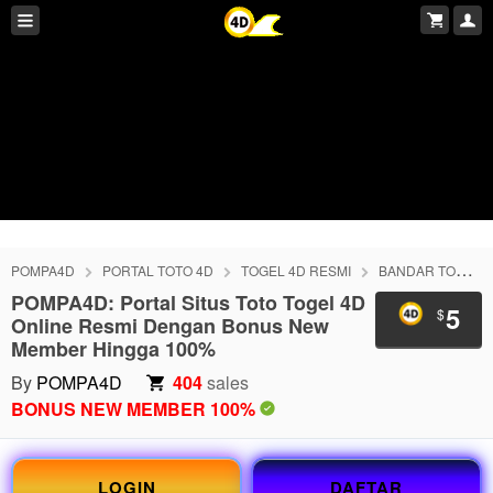
POMPA4D
PORTAL TOTO 4D
TOGEL 4D RESMI
BANDAR TOGEL ONLINE
POMPA4D: Portal Situs Toto Togel 4D
5
$
Online Resmi Dengan Bonus New
Member Hingga 100%
By
POMPA4D
404
sales
BONUS NEW MEMBER 100%
LOGIN
DAFTAR