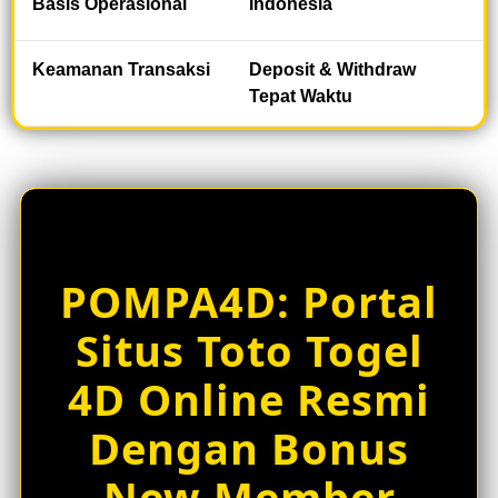
Basis Operasional
Indonesia
i
c
e
Keamanan Transaksi
Deposit & Withdraw
n
Tepat Waktu
s
e
d
e
t
a
i
l
POMPA4D: Portal
s
Situs Toto Togel
4D Online Resmi
Dengan Bonus
New Member