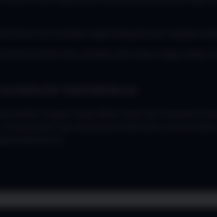
eh kluster server berkualitas tinggi berkapasitas besar, menjamin
loadi
:
Seluruh portofolio akun, akumulasi saldo dompet, hingga enkripsi riw
ALTERNATIF TERVERIFIKASI
atau
phishing
, pengguna sangat diimbau untuk selalu memperbarui inf
. Amankan posisi Anda sekarang juga melalui tautan resmi terverifikas
ng kredibel hari ini!