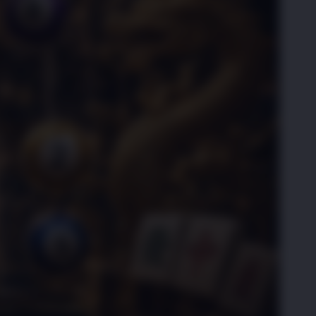
jut
AL
IF
IF
IF