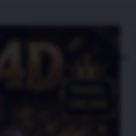
4D
4D: SITUS SLOT GACOR MALAM INI
G JP DI MAHJONG WAYS 2 PASTI
D LINK
621452
.000
9
(995.771)
Tulis ulasan
ingkai Futura Wash