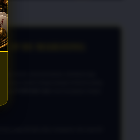
G JP DI MAHJONG
a unggul dalam variasi permainan, melainkan juga
an reputasi global sebagai jaringan berlisensi paling
i
melalui
POMPA4D Link
resmi merupakan fondasi
rmain yang adil (
fair play
), transparan, dan responsif